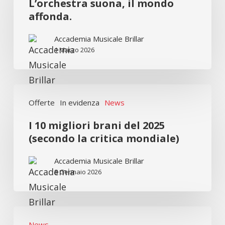
L’orchestra suona, il mondo
mondo
affonda.
affonda.
Accademia Musicale Brillar
1 Marzo 2026
I
Offerte
In evidenza
News
10
migliori
I 10 migliori brani del 2025
brani
(secondo la critica mondiale)
del
Accademia Musicale Brillar
2025
8 Gennaio 2026
(secondo
la
critica
Musica,
News