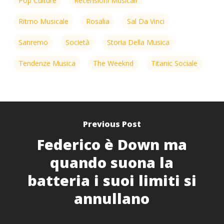
Pop Culture
Recensioni Musicali
Ritmo Musicale
Rosalia
Sal Da Vinci
Sanremo
Società
Storia Della Musica
Tendenze Musica
The Weeknd
Titanic Sociale
Previous Post
Federico è Down ma
quando suona la
batteria i suoi limiti si
annullano