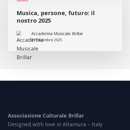
mondiale)
persone,
futuro:
Musica, persone, futuro: il
il
nostro 2025
nostro
Accademia Musicale Brillar
2025
31 Dicembre 2025
Associazione Culturale Brillar
Designed with love in Altamura – Italy