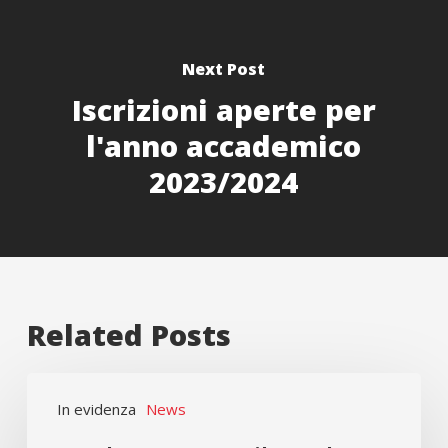
Next Post
Iscrizioni aperte per
l'anno accademico
2023/2024
Related Posts
L’orchestra
In evidenza
News
suona,
il