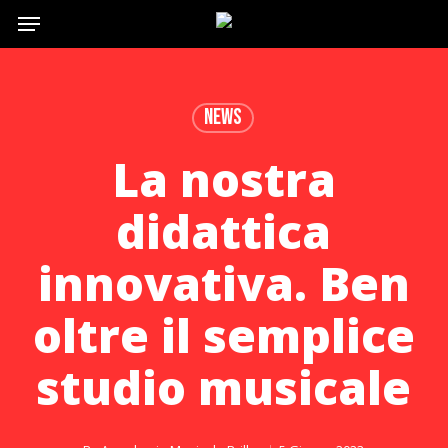
Menu
Skip
to
main
content
News
La nostra
didattica
innovativa. Ben
oltre il semplice
studio musicale