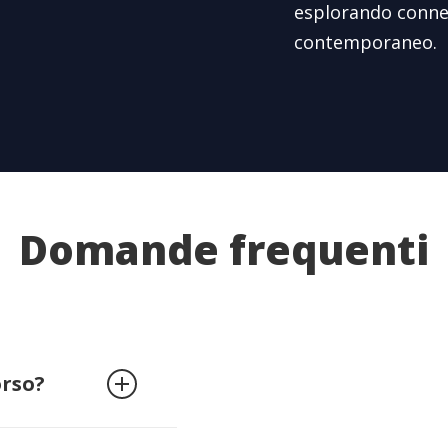
esplorando connes
contemporaneo.
Domande frequenti
orso?
so sono