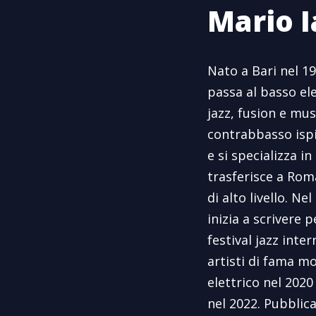
Mario I
Nato a Bari nel 199
passa al basso el
jazz, fusion e mu
contrabbasso ispi
e si specializza 
trasferisce a Roma
di alto livello. N
inizia a scrivere 
festival jazz inte
artisti di fama m
elettrico nel 202
nel 2022. Pubblic