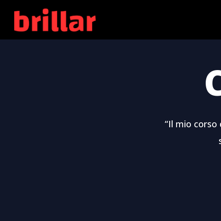
Skip
to
main
content
“Il mio corso 