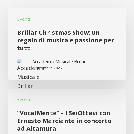
Brillar
Eventi
Christmas
Show:
Brillar Christmas Show: un
un
regalo di musica e passione per
tutti
regalo
di
Accademia Musicale Brillar
musica
2 Dicembre 2025
e
passione
“VocalMente”
per
Eventi
–
tutti
I
“VocalMente” – I SeiOttavi con
SeiOttavi
Ernesto Marciante in concerto
ad Altamura
con