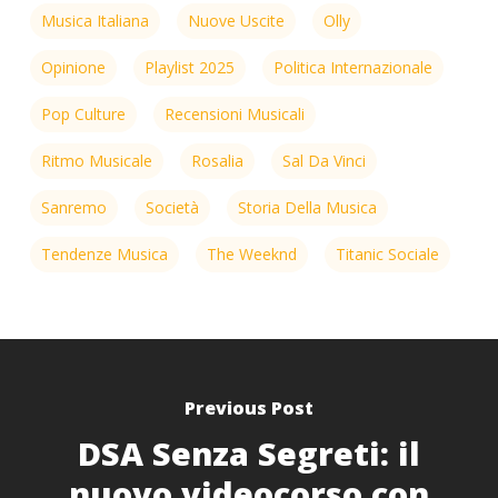
Musica Italiana
Nuove Uscite
Olly
Opinione
Playlist 2025
Politica Internazionale
Pop Culture
Recensioni Musicali
Ritmo Musicale
Rosalia
Sal Da Vinci
Sanremo
Società
Storia Della Musica
Tendenze Musica
The Weeknd
Titanic Sociale
Previous Post
DSA Senza Segreti: il
nuovo videocorso con