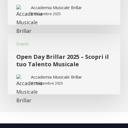
Ernesto
Accademia Musicale Brillar
Marciante
5 Novembre 2025
in
concerto
Open
ad
Eventi
Day
Altamura
Brillar
Open Day Brillar 2025 – Scopri il
2025
tuo Talento Musicale
–
Accademia Musicale Brillar
Scopri
11 Settembre 2025
il
tuo
Talento
Musicale