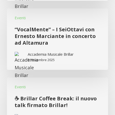
passione
“VocalMente”
per
Eventi
–
tutti
I
“VocalMente” – I SeiOttavi con
SeiOttavi
Ernesto Marciante in concerto
ad Altamura
con
Ernesto
Accademia Musicale Brillar
Marciante
5 Novembre 2025
in
concerto
☕
ad
Eventi
Brillar
Altamura
Coffee
☕ Brillar Coffee Break: il nuovo
Break:
talk firmato Brillar!
il