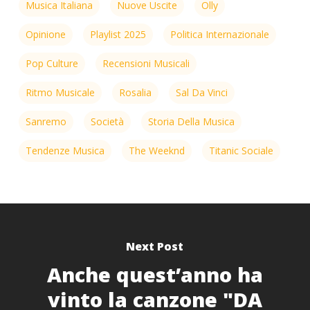
Musica Italiana
Nuove Uscite
Olly
Opinione
Playlist 2025
Politica Internazionale
Pop Culture
Recensioni Musicali
Ritmo Musicale
Rosalia
Sal Da Vinci
Sanremo
Società
Storia Della Musica
Tendenze Musica
The Weeknd
Titanic Sociale
Next Post
Anche quest’anno ha
vinto la canzone "DA