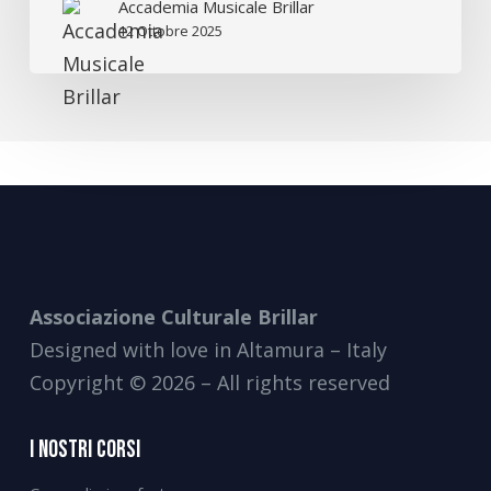
Accademia Musicale Brillar
nuovo
12 Ottobre 2025
talk
firmato
Brillar!
Associazione Culturale Brillar
Designed with love in Altamura – Italy
Copyright © 2026 – All rights reserved
I Nostri Corsi