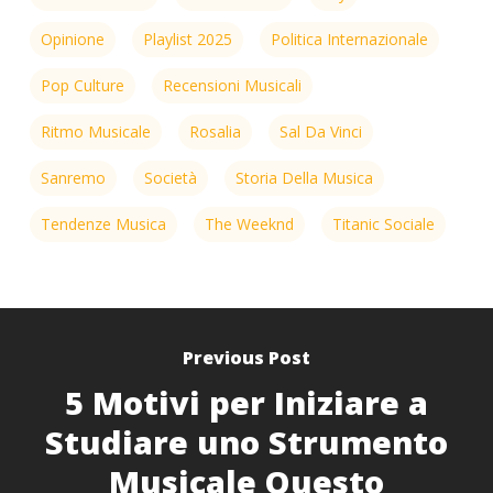
Opinione
Playlist 2025
Politica Internazionale
Pop Culture
Recensioni Musicali
Ritmo Musicale
Rosalia
Sal Da Vinci
Sanremo
Società
Storia Della Musica
Tendenze Musica
The Weeknd
Titanic Sociale
Previous Post
5 Motivi per Iniziare a
Studiare uno Strumento
Musicale Questo