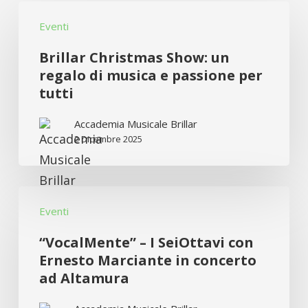
Brillar
Eventi
Christmas
Show:
Brillar Christmas Show: un
un
regalo di musica e passione per
tutti
regalo
di
Accademia Musicale Brillar
musica
2 Dicembre 2025
e
passione
“VocalMente”
per
Eventi
–
tutti
I
“VocalMente” – I SeiOttavi con
SeiOttavi
Ernesto Marciante in concerto
ad Altamura
con
Ernesto