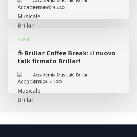
Accademia Musicale Brillar
Marciante
5 Novembre 2025
in
concerto
☕
ad
Eventi
Brillar
Altamura
Coffee
☕ Brillar Coffee Break: il nuovo
Break:
talk firmato Brillar!
il
Accademia Musicale Brillar
nuovo
12 Ottobre 2025
talk
firmato
Brillar!