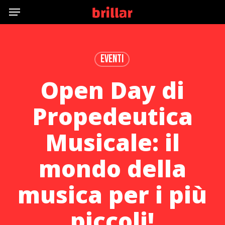
Menu
Skip
to
main
content
Eventi
Open Day di
Propedeutica
Musicale: il
mondo della
musica per i più
piccoli!