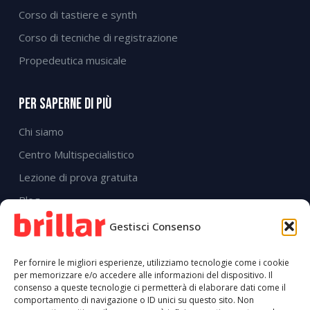
Corso di tastiere e synth
Corso di tecniche di registrazione
Propedeutica musicale
Per Saperne Di Più
Chi siamo
Centro Multispecialistico
Lezione di prova gratuita
Blog
FAQ
Gestisci Consenso
Contatti
Per fornire le migliori esperienze, utilizziamo tecnologie come i cookie
Cookie Policy (UE)
per memorizzare e/o accedere alle informazioni del dispositivo. Il
consenso a queste tecnologie ci permetterà di elaborare dati come il
Privacy Policy
comportamento di navigazione o ID unici su questo sito. Non