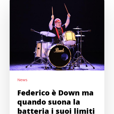
Federico
è
Down
ma
quando
suona
la
batteria
i
suoi
limiti
News
si
Federico è Down ma
annullano
quando suona la
batteria i suoi limiti