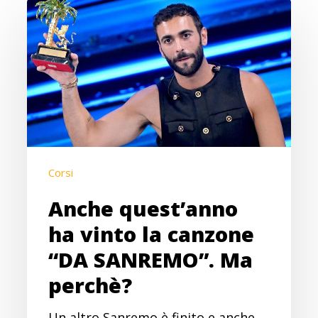
Anche
quest’anno
ha
vinto
la
canzone
“DA
SANREMO”.
Corsi
Ma
perchè?
Anche quest’anno
ha vinto la canzone
“DA SANREMO”. Ma
perchè?
Un altro Sanremo è finito e anche