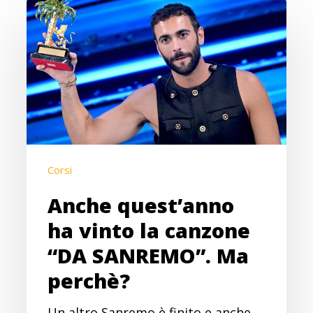
Anche
quest’anno
ha
vinto
la
canzone
“DA
SANREMO”.
Corsi
Ma
perchè?
Anche quest’anno
ha vinto la canzone
“DA SANREMO”. Ma
perchè?
Un altro Sanremo è finito e anche