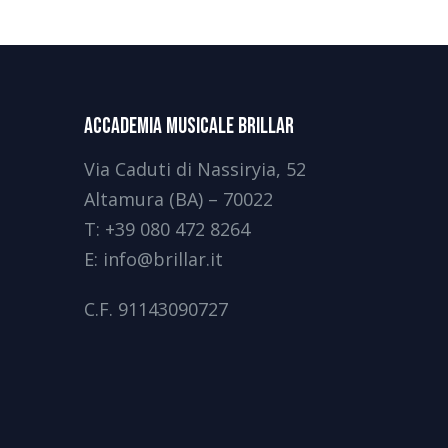
Accademia Musicale Brillar
Via Caduti di Nassiryia, 52
Altamura (BA) – 70022
T:
+39 080 472 8264
E:
info@brillar.it
C.F.
91143090727