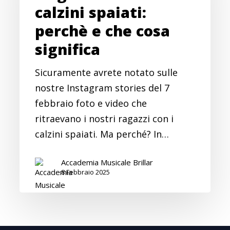
calzini spaiati:
spaiati:
perchè e che cosa
perchè
e
significa
che
Sicuramente avrete notato sulle
cosa
nostre Instagram stories del 7
significa
febbraio foto e video che
ritraevano i nostri ragazzi con i
calzini spaiati. Ma perché? In…
Accademia Musicale Brillar
8 Febbraio 2025