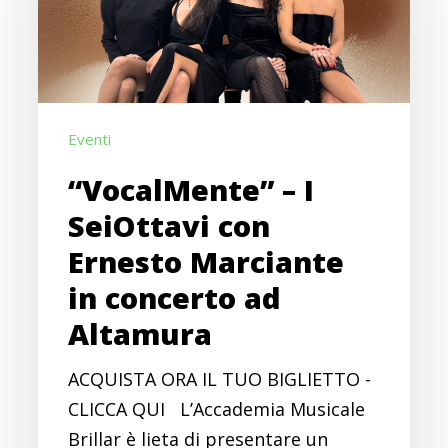
con
Ernesto
Marciante
in
Eventi
concerto
ad
“VocalMente” – I
Altamura
SeiOttavi con
Ernesto Marciante
in concerto ad
Altamura
ACQUISTA ORA IL TUO BIGLIETTO -
CLICCA QUI L’Accademia Musicale
Brillar è lieta di presentare un