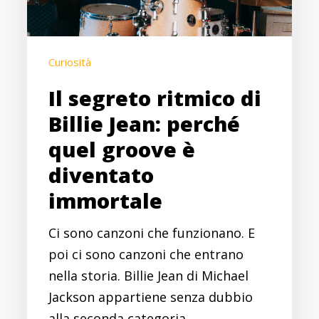
Jean:
perché
quel
Curiosità
groove
è
Il segreto ritmico di
diventato
Billie Jean: perché
immortale
quel groove è
diventato
immortale
Ci sono canzoni che funzionano. E
poi ci sono canzoni che entrano
nella storia. Billie Jean di Michael
Jackson appartiene senza dubbio
alla seconda categoria.…